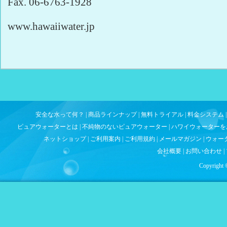
Fax. 06-6763-1928
www.hawaiiwater.jp
安全な水って何？
|
商品ラインナップ
|
無料トライアル
|
料金システム
ピュアウォーターとは
|
不純物のないピュアウォーター
|
ハワイウォーターを
ネットショップ
|
ご利用案内
|
ご利用規約
|
メールマガジン
|
ウォー
会社概要
|
お問い合わせ
|
Copyright