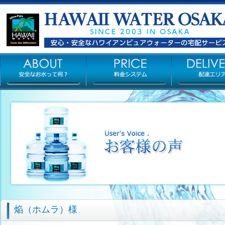
焔（ホムラ）様